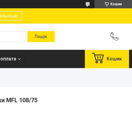
Кошик
альніше
 оплата
Кошик
и MFL 108/75