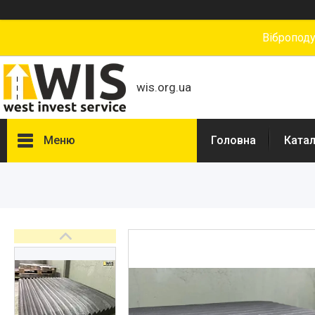
Вібропод
wis.org.ua
Меню
Головна
Катал
Каталог товарів
ЗАПЧАСТИНИ ДЛЯ ДОРОЖНІХ
ФРЕЗ
ЗАПЧАСТИНИ ДЛЯ
АСФАЛЬТОУКЛАДАЧІВ
ЗАПЧАСТИНИ ДЛЯ ДОРОЖНІХ
КАТКІВ
ЗАПЧАСТИНИ ДЛЯ
ПІСКОРОЗКИДАЧІВ