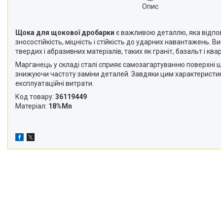
Опис
Щока для щокової дробарки
є важливою деталлю, яка відпов
зносостійкість, міцність і стійкість до ударних навантажень.
твердих і абразивних матеріалів, таких як граніт, базальт і ква
Марганець у складі сталі сприяє самозагартуванню поверхні щ
знижуючи частоту заміни деталей. Завдяки цим характерист
експлуатаційні витрати.
Код товару:
36119449
Матеріал:
18%Мn