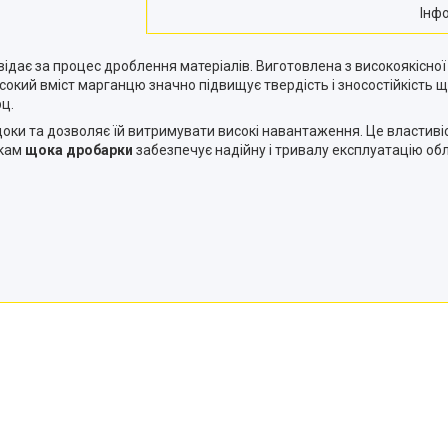
Інф
ідає за процес дроблення матеріалів. Виготовлена з високоякісної
 Високий вміст марганцю значно підвищує твердість і зносостійкіс
рц.
оки та дозволяє їй витримувати високі навантаження. Це властивіс
икам
щока дробарки
забезпечує надійну і тривалу експлуатацію об