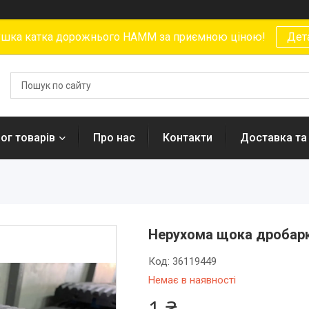
ушка катка дорожнього HAMM за приємною ціною!
Дет
ог товарів
Про нас
Контакти
Доставка та
Нерухома щока дробарк
Код:
36119449
Немає в наявності
1 ₴