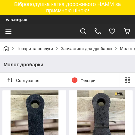
Віброподушка катка дорожнього HAMM за
приємною ціною!
wis.org.ua
Товари та послуги
Запчастини для дробарок
Молот 
Молот дробарки
Сортування
0
Фільтри