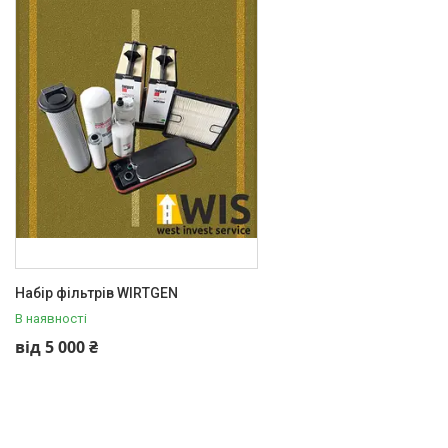
В наявності
1
Стан
Новий
1
Країна виробник
Німеччина
1
Виробник
Wirtgen
1
Набір фільтрів WIRTGEN
Каталог товарів
В наявності
ЗАПЧАСТИНИ ДЛЯ ДОРОЖНІХ
від 5 000 ₴
ФРЕЗ
Різці та різцетримачі
Ходова частина
Елементи конвеєра