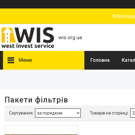
Вібропод
wis.org.ua
Меню
Головна
Катал
Фільтри
Діапазон цін, ₴
Пакети фільтрів
Гарантійний термін, міс
Наявність