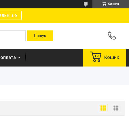
Кошик
альніше
 оплата
Кошик