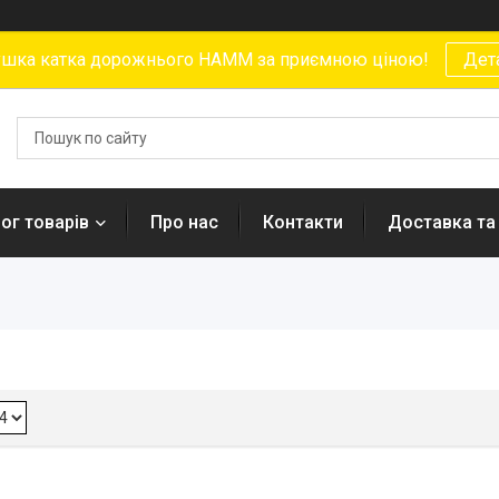
ушка катка дорожнього HAMM за приємною ціною!
Дет
ог товарів
Про нас
Контакти
Доставка та