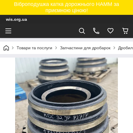
Віброподушка катка дорожнього HAMM за
приємною ціною!
wis.org.ua
Товари та послуги
Запчастини для дробарок
Дробил