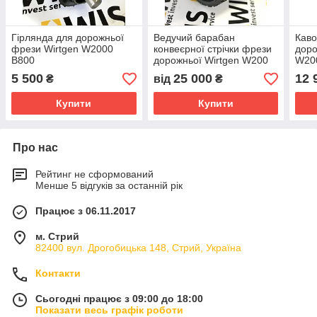
Гірлянда для дорожньої
Ведучий барабан
Каво
фрези Wirtgen W2000
конвеєрної стрічки фрези
доро
В800
дорожньої Wirtgen W200
W20
B600
5 500
25 000
12 
₴
від
₴
Купити
Купити
Про нас
Рейтинг не сформований
Менше 5 відгуків за останній рік
Працює з 06.11.2017
м. Стрий
82400 вул. Дрогобицька 148, Стрий, Україна
Контакти
Сьогодні працює з 09:00 до 18:00
Показати весь графік роботи