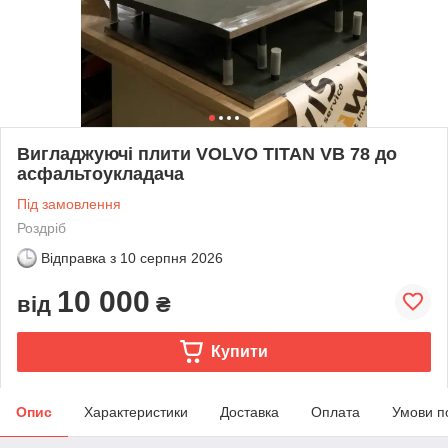
Вигладжуючі плити VOLVO TITAN VB 78 до
асфальтоукладача
Під замовлення
Роздріб
Відправка з
10 серпня 2026
10 000
від
₴
Купити
Опис
Характеристики
Доставка
Оплата
Умови п