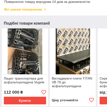
Повернення товару впродовж 14 днів за домовленістю
Всі умови повернення
Подібні товари компанії
Лацюг транспортера для
Вигладжуючі плити TITAN
Серв
асфальтоукладача Vogele
VB 78 до
бунк
асфальтоукладача
асф
TITA
112 000
₴
від
Ціну уточнюйте
Купити