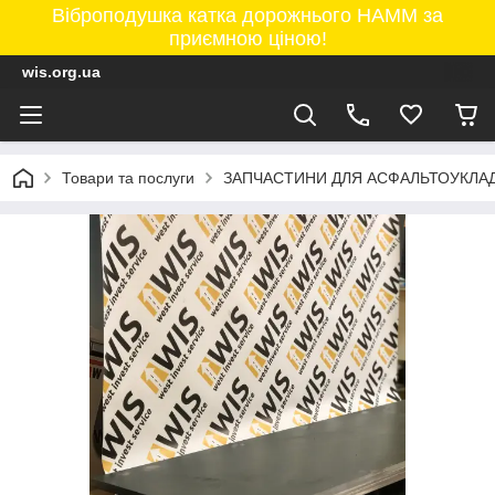
Віброподушка катка дорожнього HAMM за
приємною ціною!
wis.org.ua
Товари та послуги
ЗАПЧАСТИНИ ДЛЯ АСФАЛЬТОУКЛАД