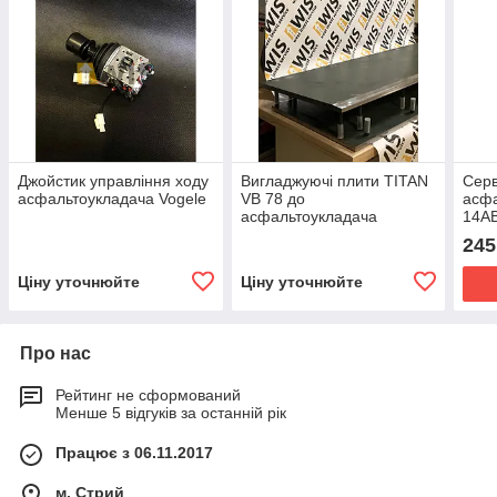
Джойстик управління ходу
Вигладжуючі плити TITAN
Серв
асфальтоукладача Vogele
VB 78 до
асфа
асфальтоукладача
14A
245
Ціну уточнюйте
Ціну уточнюйте
Про нас
Рейтинг не сформований
Менше 5 відгуків за останній рік
Працює з 06.11.2017
м. Стрий