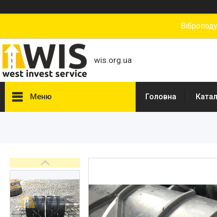
Вібропод
wis.org.ua
Меню
Головна
Катал
Каталог товарів
ЗАПЧАСТИНИ ДЛЯ ДОРОЖНІХ
ФРЕЗ
ЗАПЧАСТИНИ ДЛЯ
АСФАЛЬТОУКЛАДАЧІВ
ЗАПЧАСТИНИ ДЛЯ ДОРОЖНІХ
КАТКІВ
ЗАПЧАСТИНИ ДЛЯ
ПІСКОРОЗКИДАЧІВ