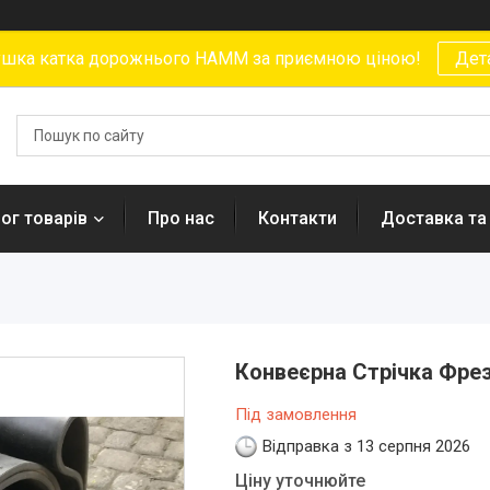
ушка катка дорожнього HAMM за приємною ціною!
Дет
ог товарів
Про нас
Контакти
Доставка та
Конвеєрна Стрічка Фрез
Під замовлення
Відправка з 13 серпня 2026
Ціну уточнюйте