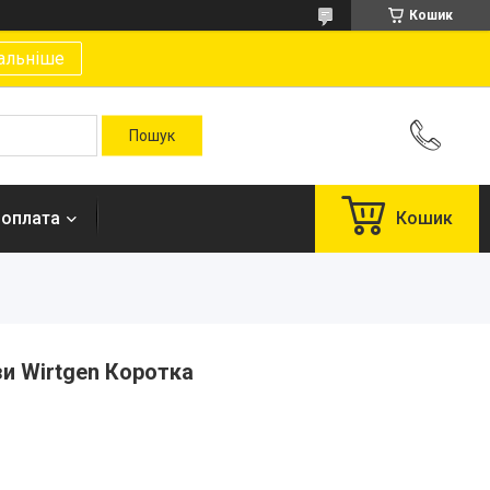
Кошик
альніше
 оплата
Кошик
и Wirtgen Коротка