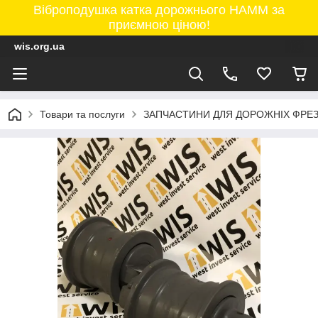
Віброподушка катка дорожнього HAMM за
приємною ціною!
wis.org.ua
Товари та послуги
ЗАПЧАСТИНИ ДЛЯ ДОРОЖНІХ ФРЕ